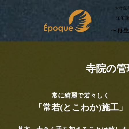
木材保
​住宅
～再生
寺院の管
常に綺麗で若々しく
「常若(とこわか)施工」